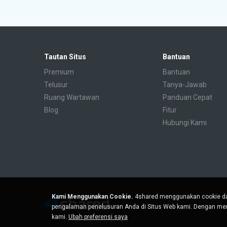
Tautan Situs
Bantuan
Premium
Bantuan
Telusur
Tanya-Jawab
Ruang Wartawan
Panduan Cepat
Blog
Fitur
Hubungi Kami
Kami Menggunakan Cookie.
4shared menggunakan cookie da
pengalaman penelusuran Anda di Situs Web kami. Dengan men
kami.
Ubah preferensi saya