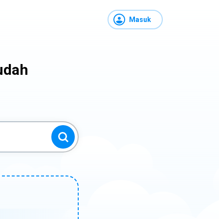
Masuk
udah