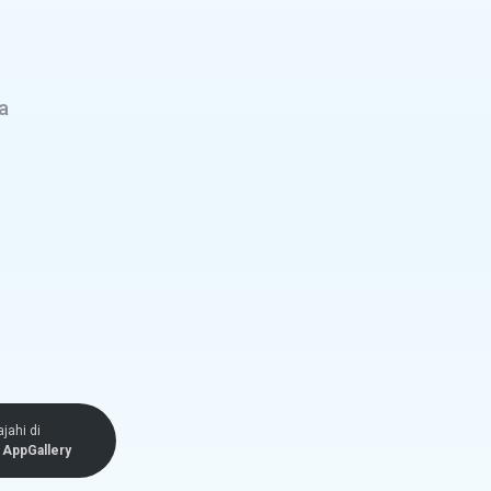
a
ajahi di
AppGallery