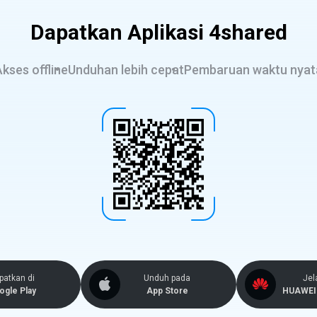
Dapatkan Aplikasi 4shared
kses offline
Unduhan lebih cepat
Pembaruan waktu nyat
patkan di
Unduh pada
Jel
ogle Play
App Store
HUAWEI 